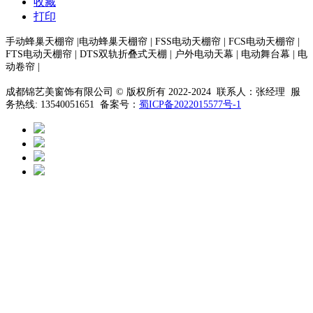
收藏
打印
手动蜂巢天棚帘 |电动蜂巢天棚帘 | FSS电动天棚帘 | FCS电动天棚帘 |
FTS电动天棚帘 | DTS双轨折叠式天棚 | 户外电动天幕 | 电动舞台幕 | 电
动卷帘 |
成都锦艺美窗饰有限公司 © 版权所有 2022-2024 联系人：张经理 服
务热线: 13540051651 备案号：
蜀ICP备2022015577号-1