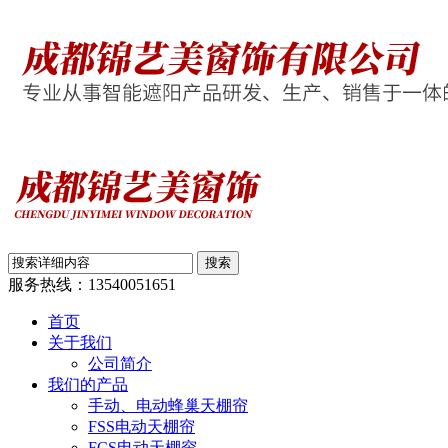
服务热线：
13540051651
首页
关于我们
公司简介
我们的产品
手动、电动蜂巢天棚帘
FSS电动天棚帘
FCS电动天棚帘