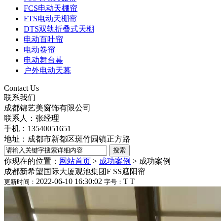
FCS电动天棚帘
FTS电动天棚帘
DTS双轨折叠式天棚
电动百叶帘
电动卷帘
电动舞台幕
户外电动天幕
Contact Us
联系我们
成都锦艺美窗饰有限公司
联系人：张经理
手机：13540051651
地址：成都市新都区斑竹园镇正方路
你现在的位置：
网站首页
>
成功案例
>
成功案例
成都新希望国际大厦观池集团F SS遮阳帘
2022-06-10 16:30:02
T
|
T
更新时间：
字号：